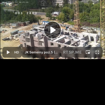
RTSP
.ME
JK Semeiny poz.5 (8)
HD