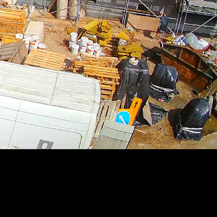
RTSP
.ME