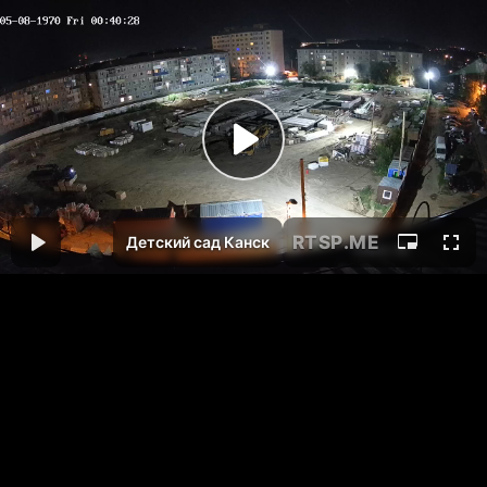
RTSP
.ME
Детский сад Канск