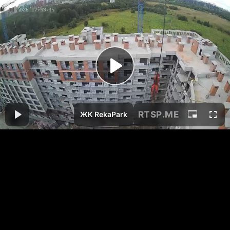
RTSP
.ME
ЖК RekaPark