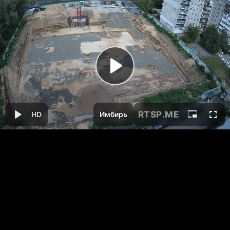
RTSP
.ME
Имбирь
HD