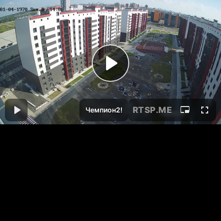
RTSP
.ME
Чемпион2!